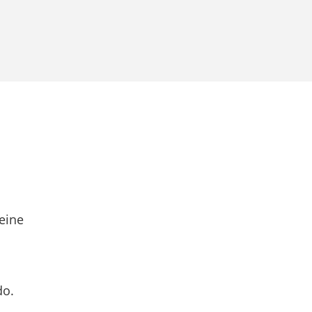
eine
do.