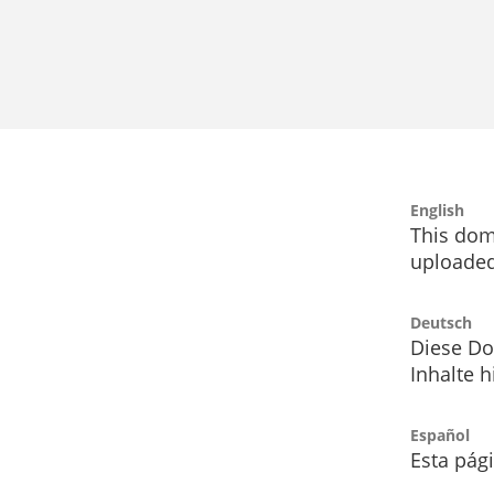
English
This dom
uploaded
Deutsch
Diese Do
Inhalte h
Español
Esta pág